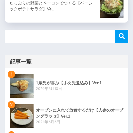
たっぷりの野菜とベーコンでつくる【ベーシ
ックポテトサラダ】Ve…
記事一覧
1
1歳児が喜ぶ【手羽先煮込み】Ver.1
2024年6月10日
2
オーブンに入れて放置するだけ【人参のオーブ
ングラッセ】Ver.1
2024年6月6日