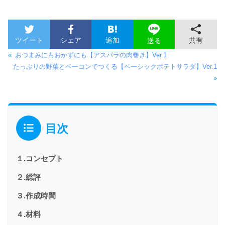
ツイート
シェア
追加
共有
送る
«
おつまみにもおかずにも【アスパラの肉巻き】Ver.1
たっぷりの野菜とベーコンでつくる【ベーシックポテトサラダ】Ver.1
»
目次
１.コンセプト
２.総評
３.作成時間
４.材料