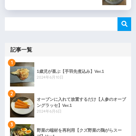
記事一覧
1
1歳児が喜ぶ【手羽先煮込み】Ver.1
2024年6月10日
2
オーブンに入れて放置するだけ【人参のオーブ
ングラッセ】Ver.1
2024年6月6日
3
野菜の端材を再利用【クズ野菜の鶏がらスー