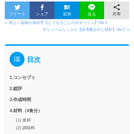
ツイート
シェア
追加
共有
送る
«
程よい塩味が決め手【とうもろこしのポタージュ】Ver.1
ボリュームたっぷり【台湾風もやし炒め】Ver.2
»
目次
1.コンセプト
2.総評
3.作成時間
4.材料（4食分）
(1) 食材
(2) 調味料