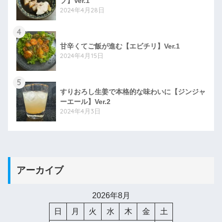
プ】Ver.1
2024年4月28日
4
甘辛くてご飯が進む【エビチリ】Ver.1
2024年4月15日
5
すりおろし生姜で本格的な味わいに【ジンジャ
ーエール】Ver.2
2024年4月3日
アーカイブ
2026年8月
日
月
火
水
木
金
土