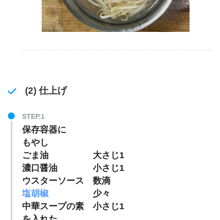
(2) 仕上げ
保存容器に
もやし
ごま油 大さじ1
濃口醤油 小さじ1
ウスターソース 数滴
塩胡椒
少々
中華スープの素 小さじ1
を入れた。