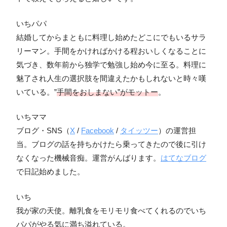
いちパパ
結婚してからまともに料理し始めたどこにでもいるサラ
リーマン。手間をかければかける程おいしくなることに
気づき、数年前から独学で勉強し始め今に至る。料理に
魅了され人生の選択肢を間違えたかもしれないと時々嘆
いている。”
手間をおしまない”がモットー
。
いちママ
ブログ・SNS（
X
/
Facebook
/
タイッツー
）の運営担
当。ブログの話を持ちかけたら乗ってきたので後に引け
なくなった機械音痴。運営がんばります。
はてなブログ
で日記始めました。
いち
我が家の天使。離乳食をモリモリ食べてくれるのでいち
パパがやる気に満ち溢れている。