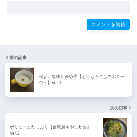
前の記事
程よい塩味が決め手【とうもろこしのポター
ジュ】Ver.1
次の記事
ボリュームたっぷり【台湾風もやし炒め】
Ver.2