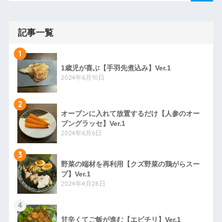
記事一覧
1
1歳児が喜ぶ【手羽先煮込み】Ver.1
2024年6月10日
2
オーブンに入れて放置するだけ【人参のオー
ブングラッセ】Ver.1
2024年6月6日
3
野菜の端材を再利用【クズ野菜の鶏がらスー
プ】Ver.1
2024年4月28日
4
甘辛くてご飯が進む【エビチリ】Ver.1