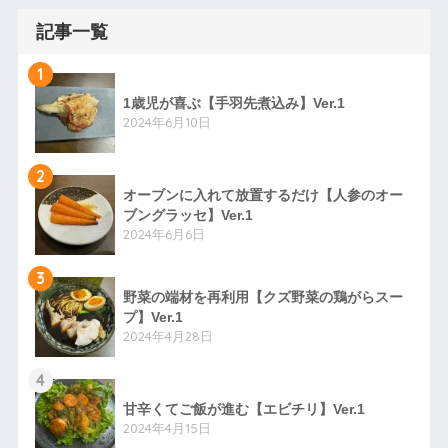
記事一覧
1
1歳児が喜ぶ【手羽先煮込み】Ver.1
2024年6月10日
2
オーブンに入れて放置するだけ【人参のオー
ブングラッセ】Ver.1
2024年6月6日
3
野菜の端材を再利用【クズ野菜の鶏がらスー
プ】Ver.1
2024年4月28日
4
甘辛くてご飯が進む【エビチリ】Ver.1
2024年4月15日