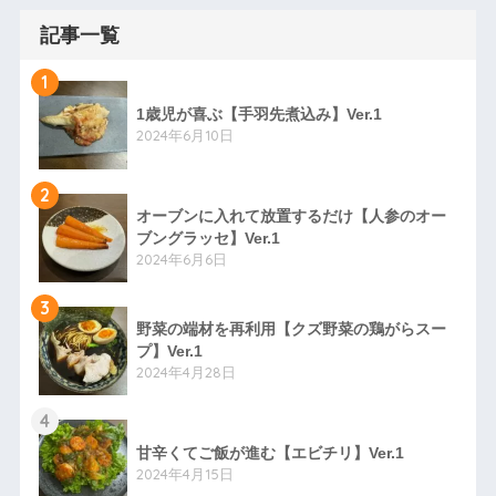
記事一覧
1
1歳児が喜ぶ【手羽先煮込み】Ver.1
2024年6月10日
2
オーブンに入れて放置するだけ【人参のオー
ブングラッセ】Ver.1
2024年6月6日
3
野菜の端材を再利用【クズ野菜の鶏がらスー
プ】Ver.1
2024年4月28日
4
甘辛くてご飯が進む【エビチリ】Ver.1
2024年4月15日