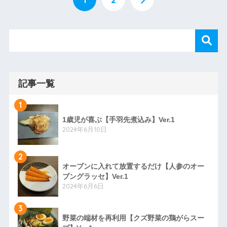
記事一覧
1
1歳児が喜ぶ【手羽先煮込み】Ver.1
2024年6月10日
2
オーブンに入れて放置するだけ【人参のオー
ブングラッセ】Ver.1
2024年6月6日
3
野菜の端材を再利用【クズ野菜の鶏がらスー