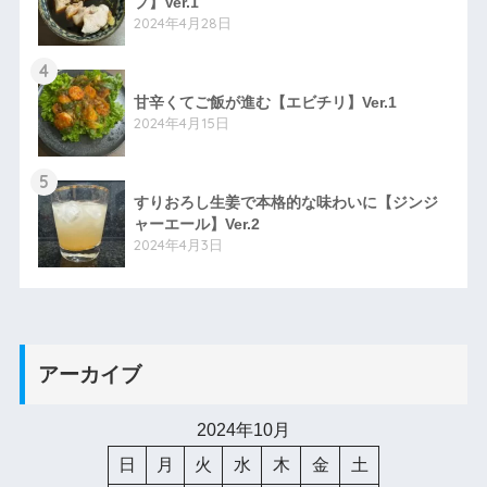
プ】Ver.1
2024年4月28日
4
甘辛くてご飯が進む【エビチリ】Ver.1
2024年4月15日
5
すりおろし生姜で本格的な味わいに【ジンジ
ャーエール】Ver.2
2024年4月3日
アーカイブ
2024年10月
日
月
火
水
木
金
土