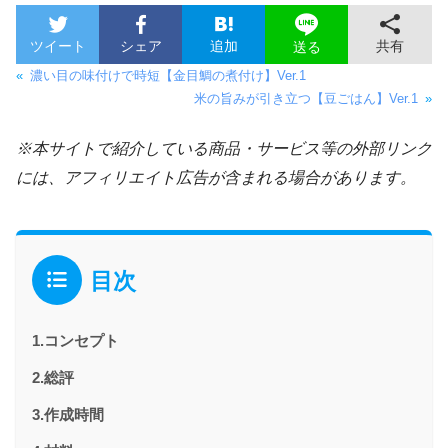
ツイート
シェア
追加
共有
送る
«
濃い目の味付けで時短【金目鯛の煮付け】Ver.1
米の旨みが引き立つ【豆ごはん】Ver.1
»
※本サイトで紹介している商品・サービス等の外部リンク
には、アフィリエイト広告が含まれる場合があります。
目次
1.コンセプト
2.総評
3.作成時間