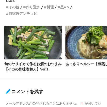
TAGS :
その他
作り置き
料理
星4.5
自家製アンチョビ
旬のヤリイカで作るお酒のおつまみ
あっさりヘルシー【蕪蒸し】
【イカの酢味噌和え】Ver.1
コメントを残す
メールアドレスが公開されることはありません。
※
が付いてい