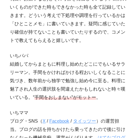
いくものができた時もできなかった時も全て記録してい
きます。どういう考えで下処理や調理を行っているかは
「ひとことメモ」に書いていきます。疑問に感じていた
り確信が持てないことも書いていたりするので、コメン
トで教えてもらえると嬉しいです。
いちパパ
結婚してからまともに料理し始めたどこにでもいるサラ
リーマン。手間をかければかける程おいしくなることに
気づき、数年前から独学で勉強し始め今に至る。料理に
魅了され人生の選択肢を間違えたかもしれないと時々嘆
いている。”
手間をおしまない”がモットー
。
いちママ
ブログ・SNS（
X
/
Facebook
/
タイッツー
）の運営担
当。ブログの話を持ちかけたら乗ってきたので後に引け
なくなった機械音痴。運営がんばります。
はてなブログ