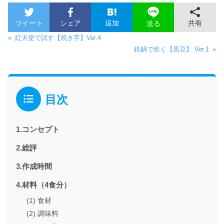
ツイート
シェア
追加
共有
送る
«
紅天使で試す【焼き芋】Ver.4
鉄鍋で炊く【黒豆】 Ver.1
»
目次
1.コンセプト
2.総評
3.作成時間
4.材料（4食分）
(1) 食材
(2) 調味料