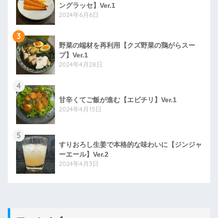
ングラッセ】Ver.1
2024年6月6日
3
野菜の端材を再利用【クズ野菜の鶏がらスー
プ】Ver.1
2024年4月28日
4
甘辛くてご飯が進む【エビチリ】Ver.1
2024年4月15日
5
すりおろし生姜で本格的な味わいに【ジンジャ
ーエール】Ver.2
2024年4月3日