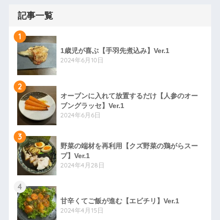
記事一覧
1
1歳児が喜ぶ【手羽先煮込み】Ver.1
2024年6月10日
2
オーブンに入れて放置するだけ【人参のオー
ブングラッセ】Ver.1
2024年6月6日
3
野菜の端材を再利用【クズ野菜の鶏がらスー
プ】Ver.1
2024年4月28日
4
甘辛くてご飯が進む【エビチリ】Ver.1
2024年4月15日