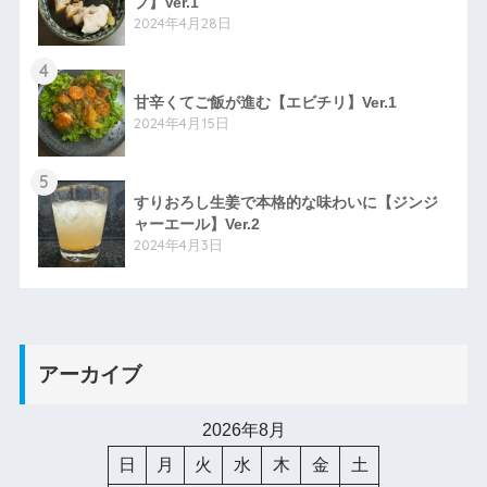
プ】Ver.1
2024年4月28日
4
甘辛くてご飯が進む【エビチリ】Ver.1
2024年4月15日
5
すりおろし生姜で本格的な味わいに【ジンジ
ャーエール】Ver.2
2024年4月3日
アーカイブ
2026年8月
日
月
火
水
木
金
土