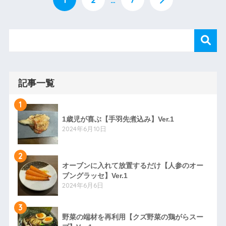
記事一覧
1
1歳児が喜ぶ【手羽先煮込み】Ver.1
2024年6月10日
2
オーブンに入れて放置するだけ【人参のオー
ブングラッセ】Ver.1
2024年6月6日
3
野菜の端材を再利用【クズ野菜の鶏がらスー