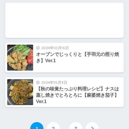
2024年10月16日
オーブンでじっくりと【手羽元の照り焼
き】Ver.1
2024年10月9日
【秋の味覚たっぷり料理レシピ】ナスは
蒸し焼きでとろとろに【麻婆焼き茄子】
Ver.1
1
2
…
7