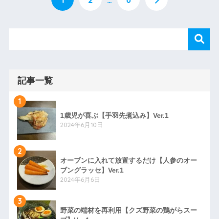
記事一覧
1
1歳児が喜ぶ【手羽先煮込み】Ver.1
2024年6月10日
2
オーブンに入れて放置するだけ【人参のオー
ブングラッセ】Ver.1
2024年6月6日
3
野菜の端材を再利用【クズ野菜の鶏がらスー