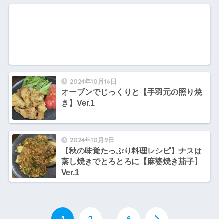
2024年10月16日
オーブンでじっくりと【手羽元の照り焼
き】Ver.1
2024年10月9日
【秋の味覚たっぷり料理レシピ】ナスは
蒸し焼きでとろとろに【麻婆焼き茄子】
Ver.1
1
2
…
6