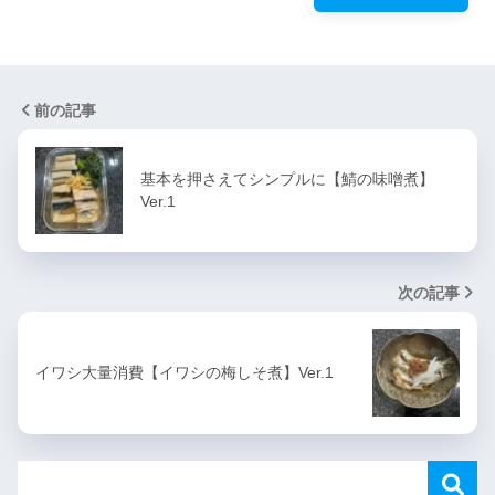
前の記事
基本を押さえてシンプルに【鯖の味噌煮】
Ver.1
次の記事
イワシ大量消費【イワシの梅しそ煮】Ver.1