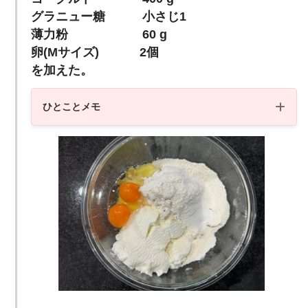
グラニュー糖 小さじ1
薄力粉 60 g
卵(Mサイズ) 2個
を加えた。
ブラウン｜BRAUN ハンドブレン
ひとことメモ
ダー MultiQuick 7（マルチクイッ
ク 7） ブラック/シルバー MQ703
5XG【rb_cooking_cpn】
楽天市場で見る
Amazonで見る