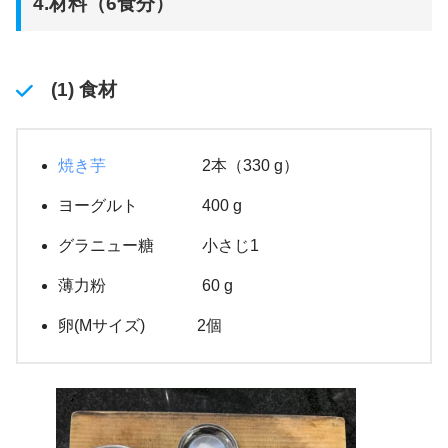
4.材料（6食分）
(1) 食材
焼き芋
2本（330 g）
ヨーグルト 400 g
グラニュー糖 小さじ1
薄力粉 60 g
卵(Mサイズ) 2個