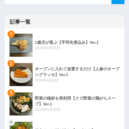
記事一覧
1
1歳児が喜ぶ【手羽先煮込み】Ver.1
2024年6月10日
2
オーブンに入れて放置するだけ【人参のオーブ
ングラッセ】Ver.1
2024年6月6日
3
野菜の端材を再利用【クズ野菜の鶏がらスー
プ】Ver.1
2024年4月28日
4