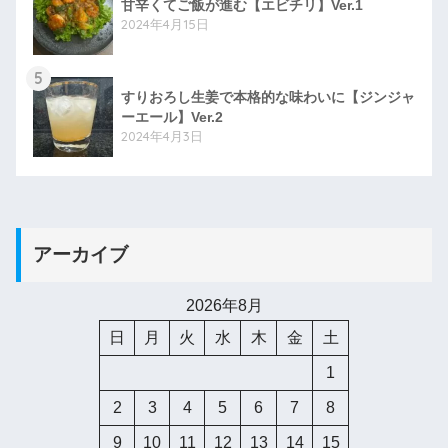
甘辛くてご飯が進む【エビチリ】Ver.1
2024年4月15日
5
すりおろし生姜で本格的な味わいに【ジンジャ
ーエール】Ver.2
2024年4月3日
アーカイブ
2026年8月
日
月
火
水
木
金
土
1
2
3
4
5
6
7
8
9
10
11
12
13
14
15