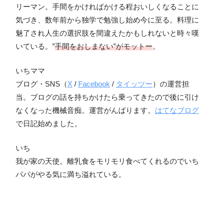
リーマン。手間をかければかける程おいしくなることに
気づき、数年前から独学で勉強し始め今に至る。料理に
魅了され人生の選択肢を間違えたかもしれないと時々嘆
いている。”
手間をおしまない”がモットー
。
いちママ
ブログ・SNS（
X
/
Facebook
/
タイッツー
）の運営担
当。ブログの話を持ちかけたら乗ってきたので後に引け
なくなった機械音痴。運営がんばります。
はてなブログ
で日記始めました。
いち
我が家の天使。離乳食をモリモリ食べてくれるのでいち
パパがやる気に満ち溢れている。