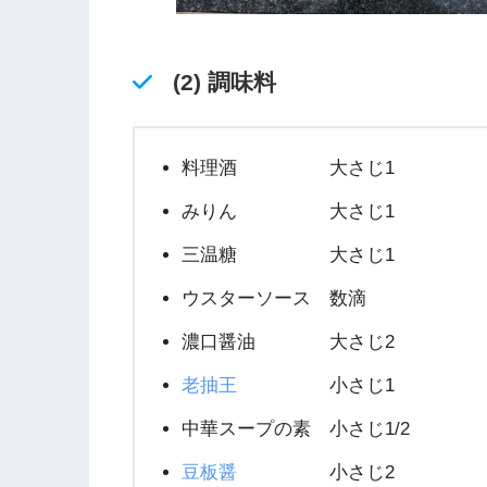
(2) 調味料
料理酒 大さじ1
みりん 大さじ1
三温糖 大さじ1
ウスターソース 数滴
濃口醤油 大さじ2
老抽王
小さじ1
中華スープの素 小さじ1/2
豆板醤
小さじ2