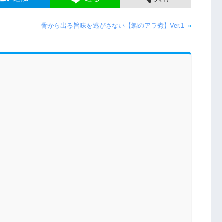
骨から出る旨味を逃がさない【鯛のアラ煮】Ver.1
»