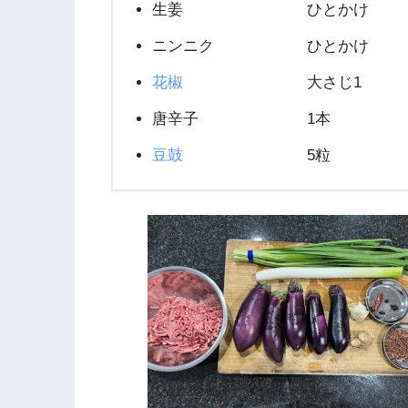
生姜 ひとかけ
ニンニク ひとかけ
花椒
大さじ1
唐辛子 1本
豆鼓
5粒