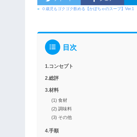
«
０歳児もゴクゴク飲める【かぼちゃのスープ】Ver.1
目次
1.コンセプト
2.総評
3.材料
(1) 食材
(2) 調味料
(3) その他
4.手順