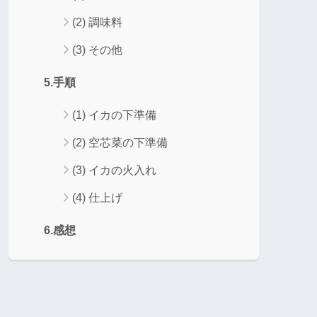
(2) 調味料
(3) その他
5.手順
(1) イカの下準備
(2) 空芯菜の下準備
(3) イカの火入れ
(4) 仕上げ
6.感想