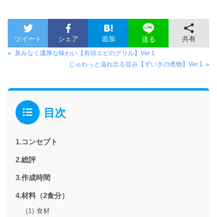
ツイート
シェア
追加
共有
送る
«
臭みなく濃厚な味わい【有頭エビのグリル】Ver.1
じゅわっと溢れ出る旨み【ずいきの煮物】Ver.1
»
目次
1.コンセプト
2.総評
3.作成時間
4.材料（2食分）
(1) 食材