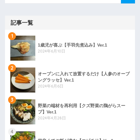
記事一覧
1
1歳児が喜ぶ【手羽先煮込み】Ver.1
2024年6月10日
2
オーブンに入れて放置するだけ【人参のオーブ
ングラッセ】Ver.1
2024年6月6日
3
野菜の端材を再利用【クズ野菜の鶏がらスー
プ】Ver.1
2024年4月28日
4