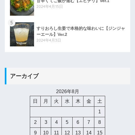
甘辛くてご飯が進む【エビチリ】Ver.1
2024年4月15日
5
すりおろし生姜で本格的な味わいに【ジンジャ
ーエール】Ver.2
2024年4月3日
アーカイブ
2026年8月
日
月
火
水
木
金
土
1
2
3
4
5
6
7
8
9
10
11
12
13
14
15