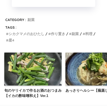
CATEGORY :
副菜
TAGS :
シカクマメのおひたし
作り置き
副菜
料理
星4
旬のヤリイカで作るお酒のおつまみ
あっさりヘルシー【蕪蒸し】
【イカの酢味噌和え】Ver.1