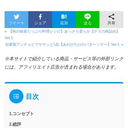
ツイート
シェア
追加
共有
送る
«
【秋の味覚たっぷり料理レシピ】あっさり柔らか【ナスの肉詰め】
Ver.1
自家製アンチョビでササッと1品【あわびたけのバターソテー】Ver.1
»
※本サイトで紹介している商品・サービス等の外部リンク
には、アフィリエイト広告が含まれる場合があります。
目次
1.コンセプト
2.総評